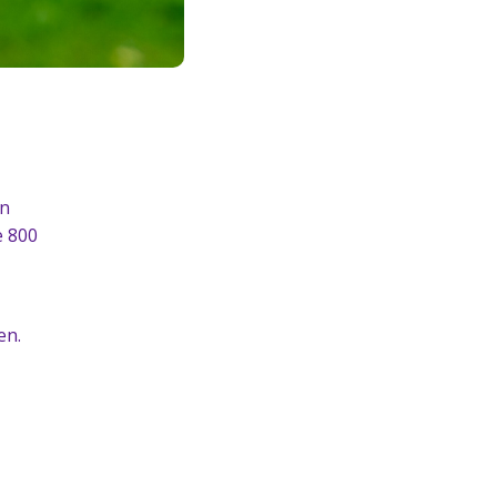
en
e 800
en.