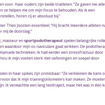
een voor. Haar ouders zijn beide triatleten: “Ze gaven me atle
n ze helpen me om mijn focus te behouden. Als ik een
ellen, horen zij er absoluut bij.”
iner Theo Joosten essentieel. “Hij bracht meerdere atleten n
r mij de doorslag.”
t, masseur en
sportpodotherapeut
spelen belangrijke rolle
eten waardoor mijn os naviculare gaat wrikken. De podother
manuele technieken. Ik had eerder een stressfractuur door
 hou ik mijn voeten sterk met oefeningen en soepel door
len in haar spikes zijn onmisbaar: “Ze verkleinen de kans 
rvoor dat ik mijn trainingskilometers kan maken. Ze moete
zijn. Ik verwachtte een lang testtraject, maar het was in één 