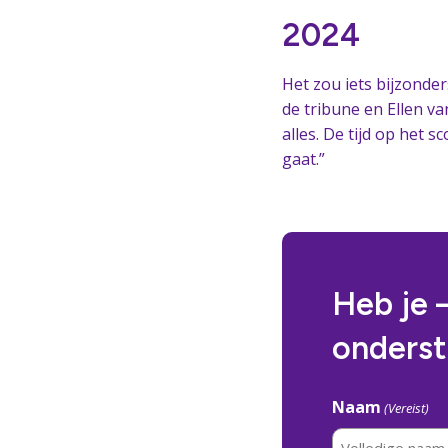
2024
Het zou iets bijzonder
de tribune en Ellen va
alles. De tijd op het 
gaat.”
Heb je 
onderst
Naam
(Vereist)