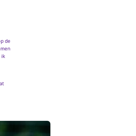
op de
Samen
 ik
at