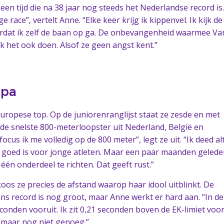
 een tijd die na 38 jaar nog steeds het Nederlandse record is.
ge race”, vertelt Anne. “Elke keer krijg ik kippenvel. Ik kijk de
ordat ik zelf de baan op ga. De onbevangenheid waarmee Va
k het ook doen. Alsof ze geen angst kent.”
opa
uropese top. Op de juniorenranglijst staat ze zesde en met
r de snelste 800-meterloopster uit Nederland, België en
focus ik me volledig op de 800 meter”, legt ze uit. “Ik deed alt
goed is voor jonge atleten. Maar een paar maanden gelede
één onderdeel te richten. Dat geeft rust.”
koos ze precies de afstand waarop haar idool uitblinkt. De
ns record is nog groot, maar Anne werkt er hard aan. “In d
econden vooruit. Ik zit 0,21 seconden boven de EK-limiet voo
… maar nog niet genoeg.”