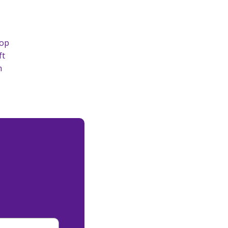
 op
ft
m