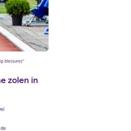
op blessures”
e zolen in
el
 de