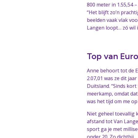
800 meter in 1.55,54 –
“Het blijft zo’n prachti
beelden vaak vlak vo
Langen loopt… zó wil i
Top van Eur
Anne behoort tot de E
2.07,01 was ze dit jaa
Duitsland. “Sinds kort 
meerkamp, omdat dat 
was het tijd om me op 
Niet geheel toevallig 
afstand tot Van Lange
sport ga je met millis
onder 20. Zo dichtbij