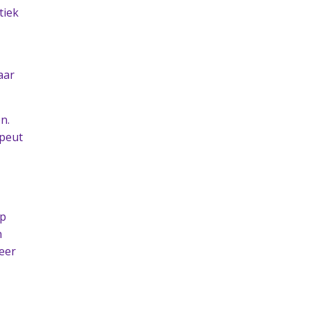
tiek
aar
n.
apeut
op
n
keer