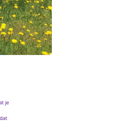
t je
odat