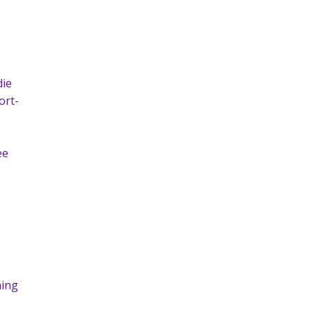
die
ort-
ee
ning