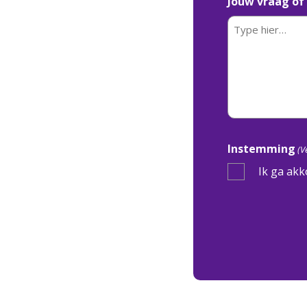
Jouw vraag of 
Instemming
(V
Ik ga akk