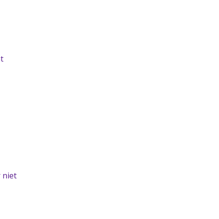
t
 niet