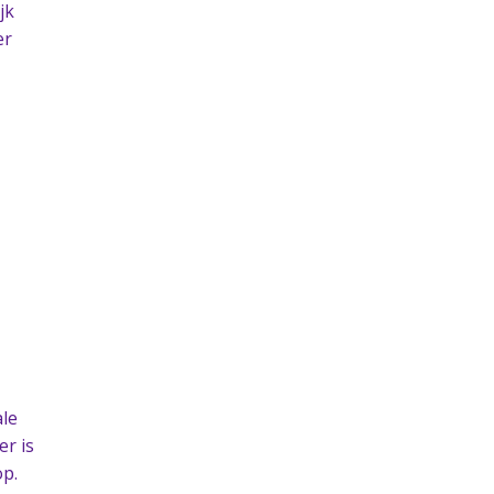
jk
er
ale
er is
op.