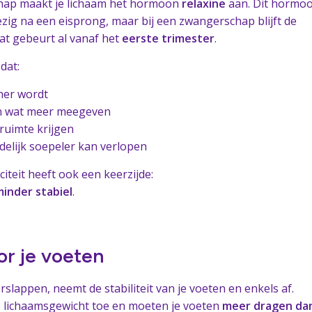
hap maakt je lichaam het hormoon
relaxine
aan. Dit hormoo
zig na een eisprong, maar bij een zwangerschap blijft de
Dat gebeurt al vanaf het
eerste trimester
.
dat:
cher wordt
n wat meer meegeven
ruimte krijgen
ndelijk soepeler kan verlopen
citeit heeft ook een keerzijde:
inder stabiel
.
r je voeten
lappen, neemt de stabiliteit van je voeten en enkels af.
 lichaamsgewicht toe en moeten je voeten
meer dragen da