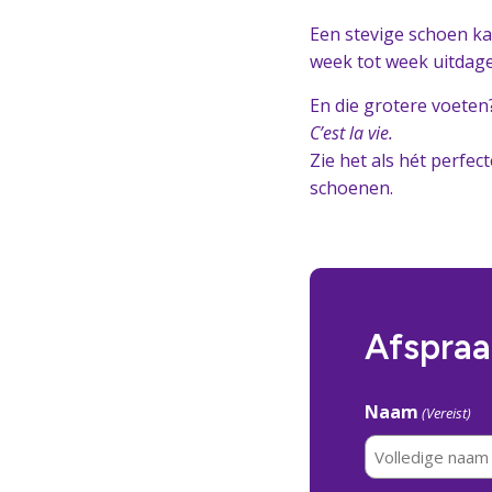
Een stevige schoen kan
week tot week uitdag
En die grotere voeten
C’est la vie.
Zie het als hét perfe
schoenen.
Afspra
Naam
(Vereist)