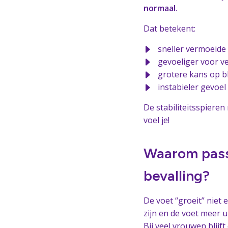
normaal
.
Dat betekent:
sneller vermoeide
gevoeliger voor v
grotere kans op b
instabieler gevoel
De stabiliteitsspiere
voel je!
Waarom pass
bevalling?
De voet “groeit” niet
zijn en de voet meer u
Bij veel vrouwen blijf