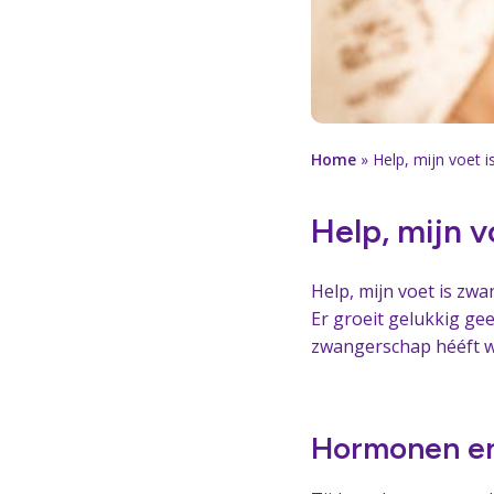
Home
»
Help, mijn voet i
Help, mijn v
Help, mijn voet is zwa
Er groeit gelukkig ge
zwangerschap hééft wé
Hormonen en 