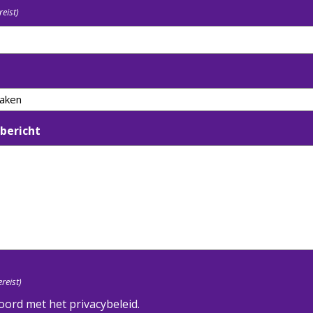
reist)
bericht
ereist)
oord met het privacybeleid.