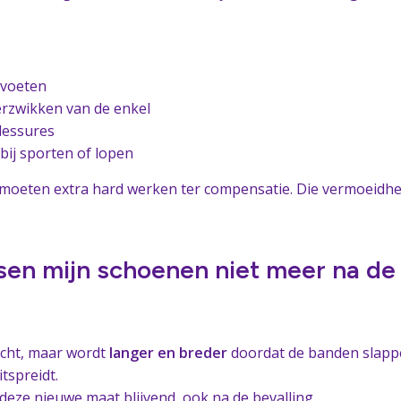
 voeten
erzwikken van de enkel
lessures
 bij sporten of lopen
n moeten extra hard werken ter compensatie. Die vermoeidhe
en mijn schoenen niet meer na de
 echt, maar wordt
langer en breder
doordat de banden slapp
itspreidt.
t deze nieuwe maat blijvend, ook na de bevalling.