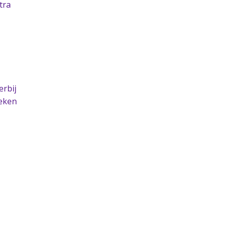
tra
erbij
reken