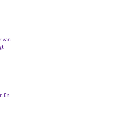
r van
gt
r. En
t