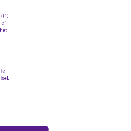
 (1),
 of
 het
 te
isel,
k