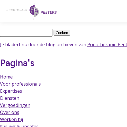
Naar
Home
hoofdinhoud
Latest Posts
Zoeken
naar:
Je bladert nu door de blog archieven van
Podotherapie Pee
Pagina's
Home
Voor professionals
Expertises
Diensten
Vergoedingen
Over ons
Werken bij
Nieuws & updates