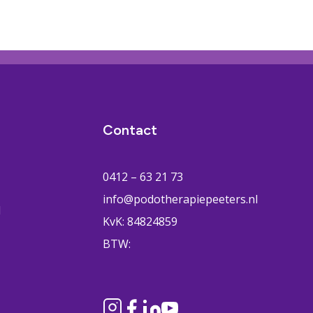
Contact
0412 – 63 21 73
info@podotherapiepeeters.nl
H
KvK: 84824859
BTW: