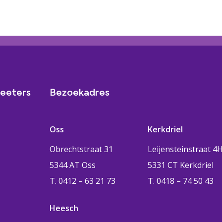
eeters
Bezoekadres
Oss
Kerkdriel
Obrechtstraat 31
Leijensteinstraat 4
5344 AT Oss
5331 CT Kerkdriel
T. 0412 – 63 21 73
T. 0418 – 74 50 43
Heesch