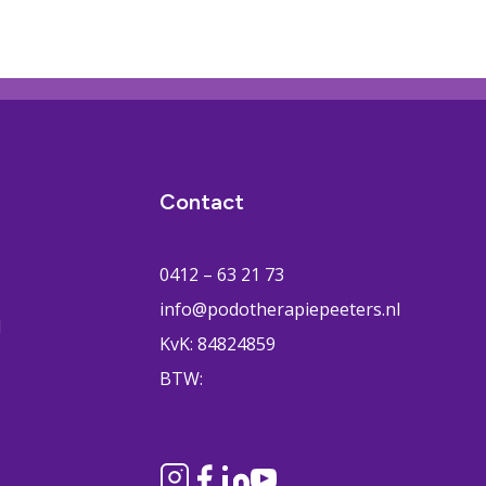
Contact
0412 – 63 21 73
info@podotherapiepeeters.nl
H
KvK: 84824859
BTW: