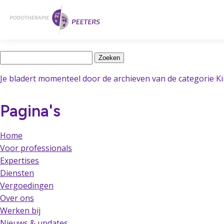
Naar
Home
hoofdinhoud
Latest Posts
Zoeken
naar:
Je bladert momenteel door de archieven van de categorie K
Pagina's
Home
Voor professionals
Expertises
Diensten
Vergoedingen
Over ons
Werken bij
Nieuws & updates