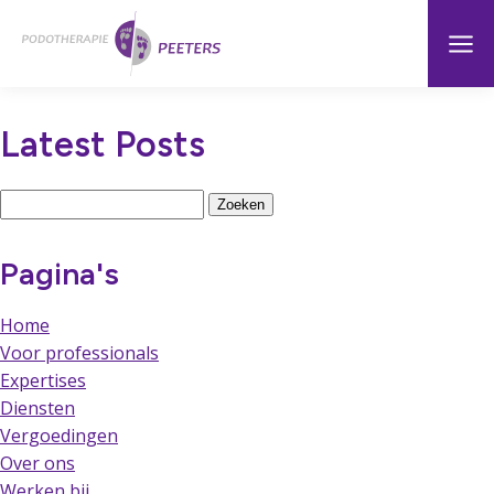
Naar
Menu
Home
hoofdinhoud
Latest Posts
Zoeken
naar:
Pagina's
Home
Voor professionals
Expertises
Diensten
Vergoedingen
Over ons
Werken bij