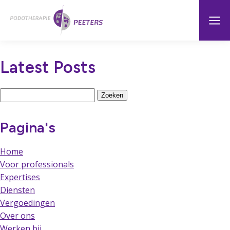
Naar
Menu
Home
hoofdinhoud
Latest Posts
Zoeken
naar:
Pagina's
Home
Voor professionals
Expertises
Diensten
Vergoedingen
Over ons
Werken bij