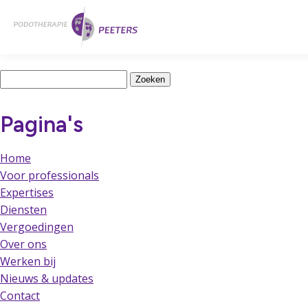
Naar
Home
hoofdinhoud
Latest Posts
Zoeken
naar:
Pagina's
Home
Voor professionals
Expertises
Diensten
Vergoedingen
Over ons
Werken bij
Nieuws & updates
Contact