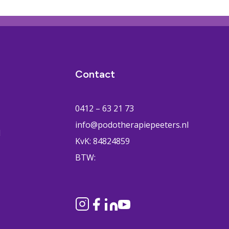
Contact
0412 – 63 21 73
info@podotherapiepeeters.nl
H
KvK: 84824859
BTW: