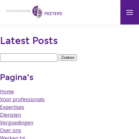
Naar
Menu
Home
hoofdinhoud
Latest Posts
Zoeken
naar:
Pagina's
Home
Voor professionals
Expertises
Diensten
Vergoedingen
Over ons
Werken bij