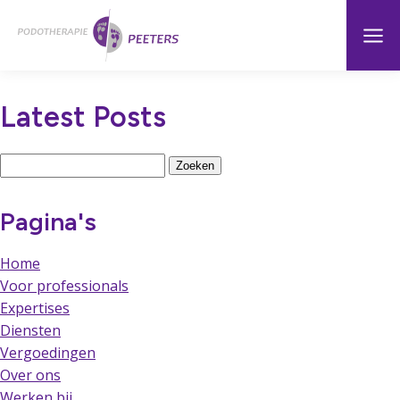
Naar
Menu
Home
hoofdinhoud
Latest Posts
Zoeken
naar:
Pagina's
Home
Voor professionals
Expertises
Diensten
Vergoedingen
Over ons
Werken bij