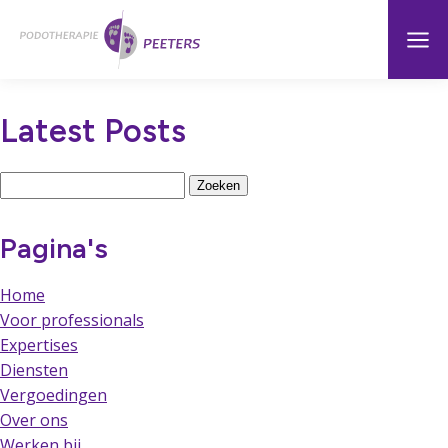
Naar
Menu
Home
hoofdinhoud
Latest Posts
Zoeken
naar:
Pagina's
Home
Voor professionals
Expertises
Diensten
Vergoedingen
Over ons
Werken bij