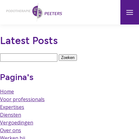
Naar
Menu
Home
hoofdinhoud
Latest Posts
Zoeken
naar:
Pagina's
Home
Voor professionals
Expertises
Diensten
Vergoedingen
Over ons
Werken bij