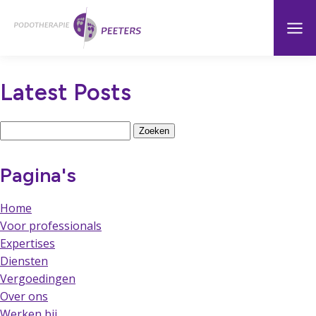
Naar
Menu
Home
hoofdinhoud
Latest Posts
Zoeken
naar:
Pagina's
Home
Voor professionals
Expertises
Diensten
Vergoedingen
Over ons
Werken bij