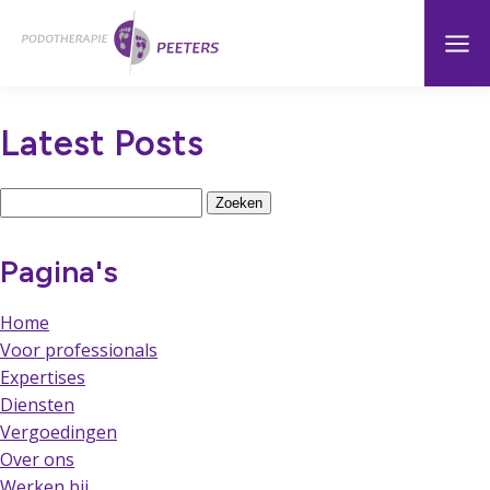
Naar
Menu
Home
hoofdinhoud
Latest Posts
Zoeken
naar:
Pagina's
Home
Voor professionals
Expertises
Diensten
Vergoedingen
Over ons
Werken bij