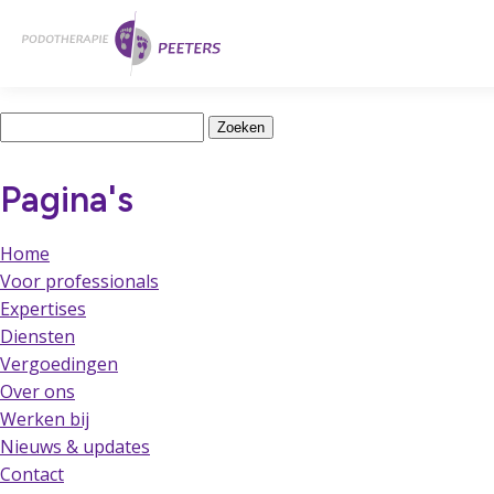
Naar
Home
hoofdinhoud
Latest Posts
Zoeken
naar:
Pagina's
Home
Voor professionals
Expertises
Diensten
Vergoedingen
Over ons
Werken bij
Nieuws & updates
Contact