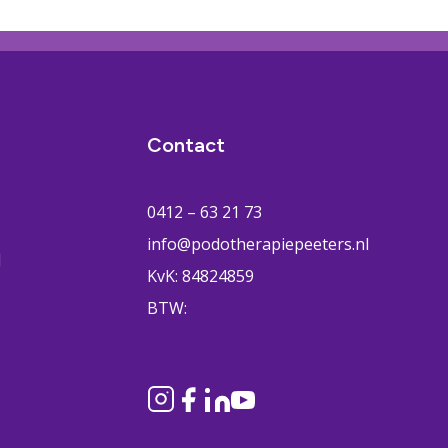
Contact
0412 – 63 21 73
info@podotherapiepeeters.nl
H
KvK: 84824859
BTW: