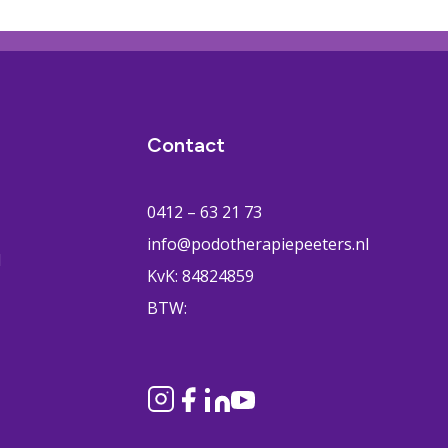
Contact
0412 – 63 21 73
info@podotherapiepeeters.nl
H
KvK: 84824859
BTW: