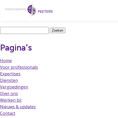
Naar
Home
hoofdinhoud
Latest Posts
Zoeken
naar:
Pagina's
Home
Voor professionals
Expertises
Diensten
Vergoedingen
Over ons
Werken bij
Nieuws & updates
Contact