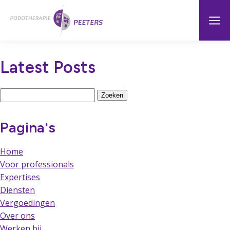
Naar
Menu
Home
hoofdinhoud
Latest Posts
Zoeken
naar:
Pagina's
Home
Voor professionals
Expertises
Diensten
Vergoedingen
Over ons
Werken bij