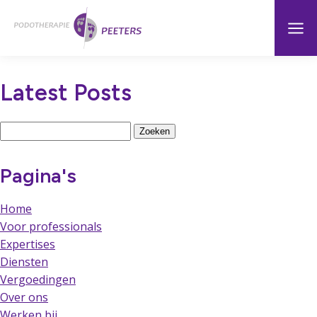
Naar
Menu
Home
hoofdinhoud
Latest Posts
Zoeken
naar:
Pagina's
Home
Voor professionals
Expertises
Diensten
Vergoedingen
Over ons
Werken bij