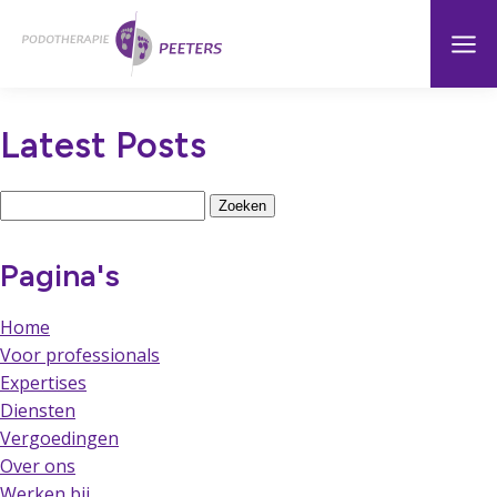
Naar
Menu
Home
hoofdinhoud
Latest Posts
Zoeken
naar:
Pagina's
Home
Voor professionals
Expertises
Diensten
Vergoedingen
Over ons
Werken bij