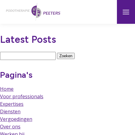
Naar
Menu
Home
hoofdinhoud
Latest Posts
Zoeken
naar:
Pagina's
Home
Voor professionals
Expertises
Diensten
Vergoedingen
Over ons
Werken bij